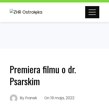
Skip
to
content
Premiera filmu o dr.
Psarskim
By
Franek
On
19 maja, 2022