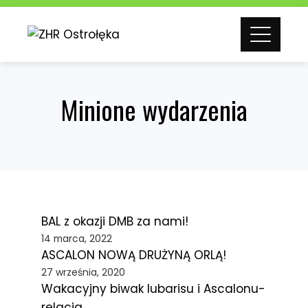
Skip
to
content
Minione wydarzenia
BAL z okazji DMB za nami!
14 marca, 2022
ASCALON NOWĄ DRUŻYNĄ ORLĄ!
27 września, 2020
Wakacyjny biwak Iubarisu i Ascalonu-
relacja